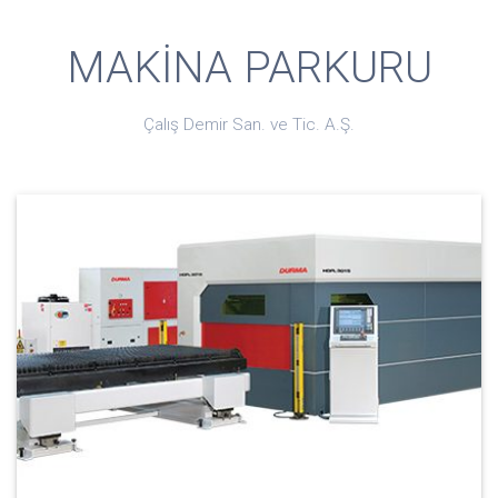
MAKİNA PARKURU
Çalış Demir San. ve Tic. A.Ş.