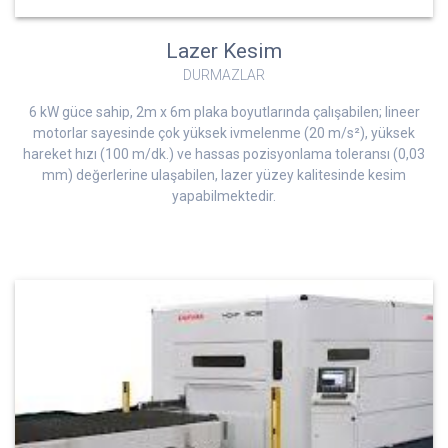
Lazer Kesim
DURMAZLAR
6 kW güce sahip, 2m x 6m plaka boyutlarında çalışabilen; lineer
motorlar sayesinde çok yüksek ivmelenme (20 m/s²), yüksek
hareket hızı (100 m/dk.) ve hassas pozisyonlama toleransı (0,03
mm) değerlerine ulaşabilen, lazer yüzey kalitesinde kesim
yapabilmektedir.